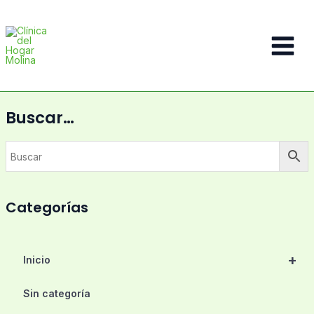
Ir
al
contenido
Main
Menu
Buscar…
Categorías
+
Inicio
Sin categoría