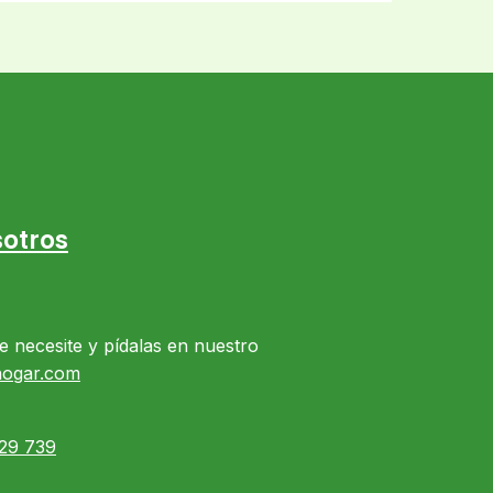
otros
e necesite y pídalas en nuestro
hogar.com
29 739