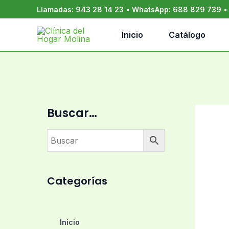
Ir
Llamadas:
943 28 14 23
•
WhatsApp:
688 829 739
al
contenido
Inicio
Catálogo
Buscar…
Categorías
Inicio