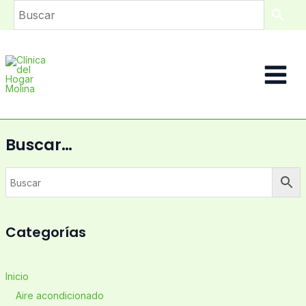
Ir
al
contenido
Main
Menu
Buscar…
Categorías
Inicio
Aire acondicionado