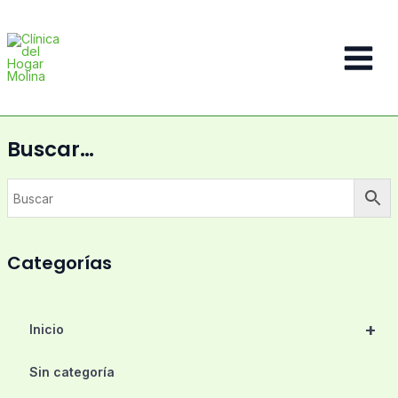
Ir
al
contenido
Main
Menu
Buscar…
Categorías
+
Inicio
Sin categoría