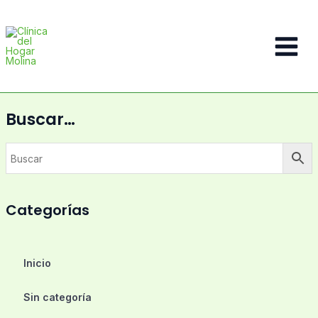
Ir
al
contenido
Main
Menu
Buscar…
Categorías
Inicio
Sin categoría